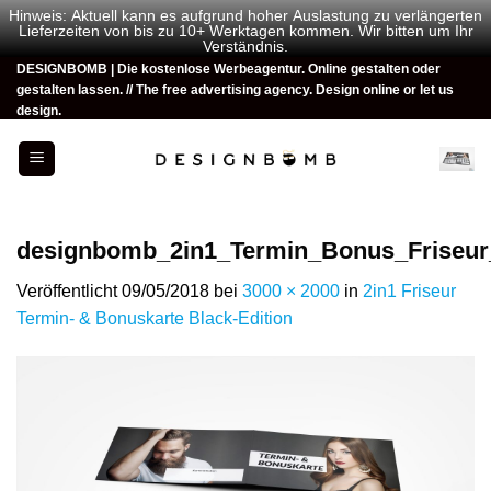
Hinweis: Aktuell kann es aufgrund hoher Auslastung zu verlängerten
Lieferzeiten von bis zu 10+ Werktagen kommen. Wir bitten um Ihr
Verständnis.
Zum
DESIGNBOMB | Die kostenlose Werbeagentur. Online gestalten oder
gestalten lassen. // The free advertising agency. Design online or let us
Inhalt
design.
springen
designbomb_2in1_Termin_Bonus_Friseur
Veröffentlicht
09/05/2018
bei
3000 × 2000
in
2in1 Friseur
Termin- & Bonuskarte Black-Edition