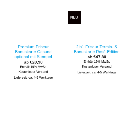
NEU
2in1 Friseur Termin- &
Premium Friseur
Bonuskarte Rosé-Edition
Bonuskarte Gesund
optional mit Stempel
ab
€
47,80
Enthält 19% MwSt.
ab
€
20,90
Kostenloser Versand
Enthält 19% MwSt.
Kostenloser Versand
Lieferzeit: ca. 4-5 Werktage
Lieferzeit: ca. 4-5 Werktage