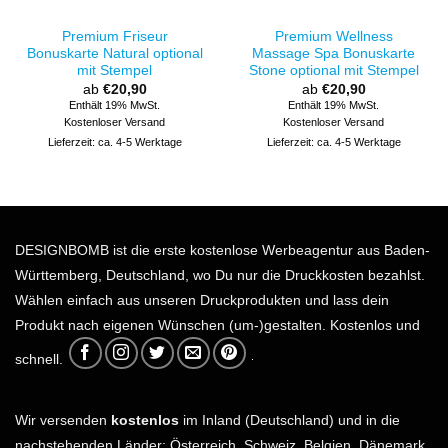
Premium Friseur
Premium Wellness
Bonuskarte Natural optional
Massage Spa Bonuskarte
mit Stempel
Stone optional mit Stempel
ab
€
20,90
ab
€
20,90
Enthält 19% MwSt.
Enthält 19% MwSt.
Kostenloser Versand
Kostenloser Versand
Lieferzeit: ca. 4-5 Werktage
Lieferzeit: ca. 4-5 Werktage
DESIGNBOMB ist die erste kostenlose Werbeagentur aus Baden-
Württemberg, Deutschland, wo Du nur die Druckkosten bezahlst.
Wählen einfach aus unseren Druckprodukten und lass dein
Produkt nach eigenen Wünschen (um-)gestalten. Kostenlos und
schnell.
Wir versenden
kostenlos
im Inland (Deutschland) und in die
nachstehenden Länder: Österreich, Schweiz, Belgien, Dänemark,