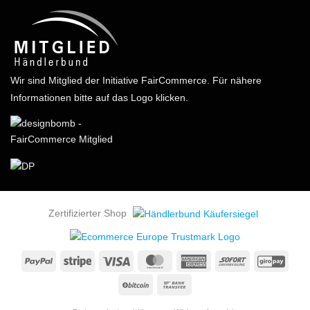
Wir sind Mitglied der Initiative FairCommerce.
Für nähere
Informationen bitte auf das Logo klicken.
Zertifizierter Shop
PayPal
Stripe
Visa
MasterCard
American
Sofort
GiroP
Express
BitCoin
Bank
Transfer