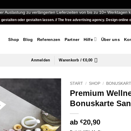
er Auslastung zu verlängerten Lieferzeiten von bis zu 10+ Werktagen 
talten oder gestalten lassen. // The free advertising agency. Design online or
Shop
Blog
Referenzen
Partner
Hilfe
Über uns
Kon
Anmelden
Warenkorb /
€
0,00
START
/
SHOP
/
BONUSKAR
Premium Welln
Bonuskarte San
ab
20,90
€