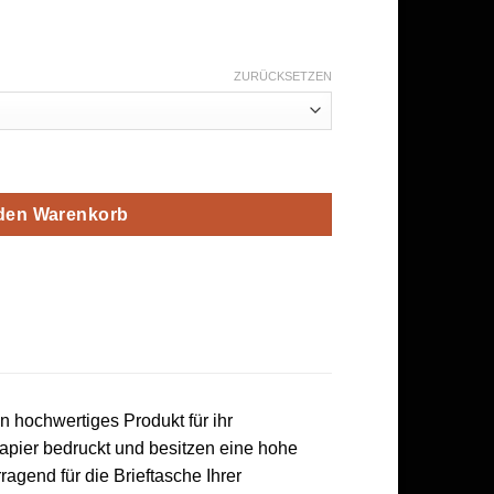
ZURÜCKSETZEN
a Bonuskarte Sand optional mit Stempel Menge
 den Warenkorb
 hochwertiges Produkt für ihr
apier bedruckt und besitzen eine hohe
ragend für die Brieftasche Ihrer