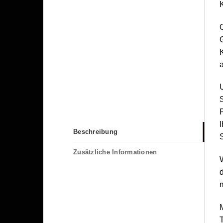
K
O
K
a
S
P
I
Beschreibung
S
Zusätzliche Informationen
m
M
T