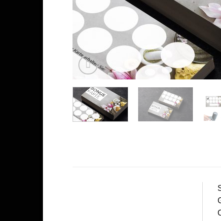
S
G
O