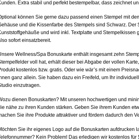
unden. Extra stabil und perfekt bestempelbar, dass zeichnet u
ptional können Sie gerne dazu passend einen Stempel mit dem 
Gehäuse und die Kissenfarbe des Stempels sind Schwarz. Der 
unststoffgehäuße und wird inkl. Textplatte und Stempelkissen g
lso sofort einsatzbereit.
Unsere Wellness/Spa Bonuskarte enthält insgesamt zehn Stemp
tempelfelder voll hat, erhält dieser bei Abgabe der vollen Kart
rodukt kostenlos bzw. gratis. Oder wie wär’s mit einem Preisn
hnen ganz allein. Sie haben dazu ein Freifeld, um Ihr individu
tudio einzutragen.
Wozu dienen Bonuskarten? Mit unseren hochwertigen und minim
die nähe zu ihren Kunden stärken. Geben Sie ihrem Kunden etw
achen Sie ihre Produkte attraktiver und fördern dadurch den Ve
öchten Sie ihr eigenes Logo auf die Bonuskarten aufdrucken l
elefonnummer? Kein Problem! Das erledigen wir kostenlos für 