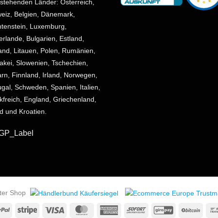
stehenden Länder: Österreich,
eiz, Belgien, Dänemark,
htenstein, Luxemburg,
erlande, Bulgarien, Estland,
land, Litauen, Polen, Rumänien,
akei, Slowenien, Tschechien,
rn, Finnland, Irland, Norwegen,
ugal, Schweden, Spanien, Italien,
kfreich, England, Griechenland,
nd und Kroatien.
erter Shop
PayPal
Stripe
Visa
MasterCard
American
Sofort
GiroPay
BitCo