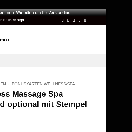
kommen. Wir bitten um Ihr Verständnis.
 let us design.
takt
TEN
/
BONUSKARTEN WELLNESS/SPA
ess Massage Spa
d optional mit Stempel