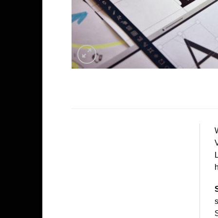
W
V
L
h
s
S