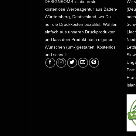
DESIGNBOMB ist die erste
Wir 
kostenlose Werbeagentur aus Baden-
(Deu
Württemberg, Deutschland, wo Du
nach
nur die Druckkosten bezahlst.
Wählen
Schw
einfach aus unseren Druckprodukten
Liec
und lass dein Produkt nach eigenen
Nied
Wünschen (um-)gestalten. Kostenlos
Lett
und schnell.
Slow
Unga
Port
Fran
Isla