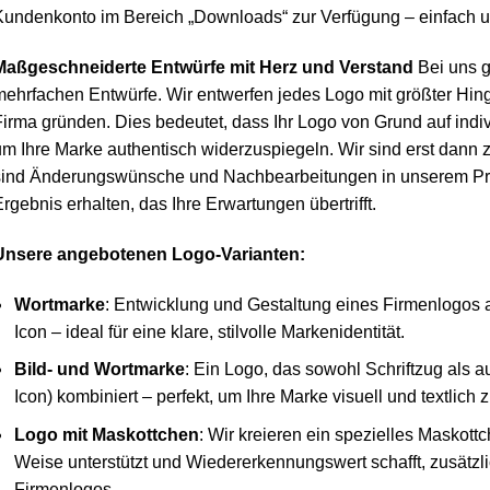
Kundenkonto im Bereich „Downloads“ zur Verfügung – einfach 
Maßgeschneiderte Entwürfe mit Herz und Verstand
Bei uns g
ehrfachen Entwürfe. Wir entwerfen jedes Logo mit größter Hin
irma gründen. Dies bedeutet, dass Ihr Logo von Grund auf individ
m Ihre Marke authentisch widerzuspiegeln. Wir sind erst dann 
sind Änderungswünsche und Nachbearbeitungen in unserem Prei
rgebnis erhalten, das Ihre Erwartungen übertrifft.
Unsere angebotenen Logo-Varianten:
Wortmarke
: Entwicklung und Gestaltung eines Firmenlogos a
Icon – ideal für eine klare, stilvolle Markenidentität.
Bild- und Wortmarke
: Ein Logo, das sowohl Schriftzug als a
Icon) kombiniert – perfekt, um Ihre Marke visuell und textlich 
Logo mit Maskottchen
: Wir kreieren ein spezielles Maskott
Weise unterstützt und Wiedererkennungswert schafft, zusätzl
Firmenlogos.