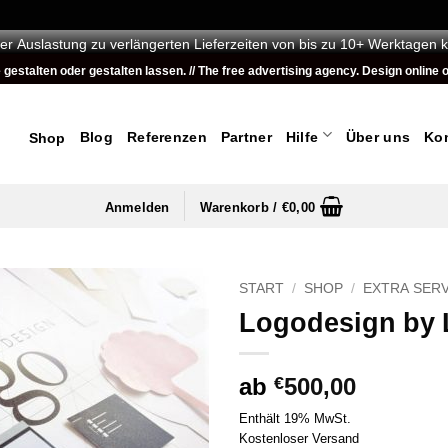
er Auslastung zu verlängerten Lieferzeiten von bis zu 10+ Werktagen 
talten oder gestalten lassen. // The free advertising agency. Design online or
Blog
Referenzen
Partner
Hilfe
Über uns
Ko
Shop
Anmelden
Warenkorb /
€
0,00
START
/
SHOP
/
EXTRA SER
Logodesign by
ab
€
500,00
Enthält 19% MwSt.
Kostenloser Versand