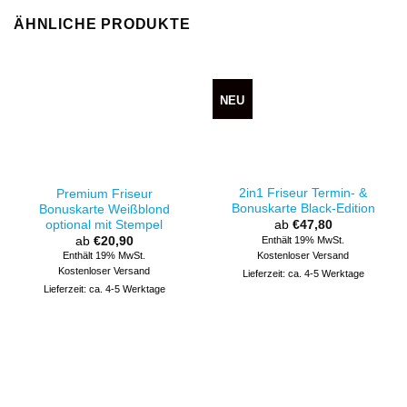
ÄHNLICHE PRODUKTE
NEU
2in1 Friseur Termin- &
Premium Friseur
Bonuskarte Black-Edition
Bonuskarte Weißblond
optional mit Stempel
ab
€
47,80
ab
€
20,90
Enthält 19% MwSt.
Kostenloser Versand
Enthält 19% MwSt.
Kostenloser Versand
Lieferzeit: ca. 4-5 Werktage
Lieferzeit: ca. 4-5 Werktage