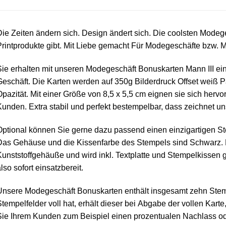
ie Zeiten ändern sich. Design ändert sich. Die coolsten Modege
rintprodukte gibt. Mit Liebe gemacht Für Modegeschäfte bzw. 
ie erhalten mit unseren Modegeschäft Bonuskarten Mann III ein
eschäft. Die Karten werden auf 350g Bilderdruck Offset weiß P
pazität. Mit einer Größe von 8,5 x 5,5 cm eignen sie sich hervor
unden. Extra stabil und perfekt bestempelbar, dass zeichnet u
ptional können Sie gerne dazu passend einen einzigartigen S
Das Gehäuse und die Kissenfarbe des Stempels sind Schwarz. 
unststoffgehäuße und wird inkl. Textplatte und Stempelkissen g
lso sofort einsatzbereit.
Unsere Modegeschäft Bonuskarten enthält insgesamt zehn Stem
tempelfelder voll hat, erhält dieser bei Abgabe der vollen Kart
ie Ihrem Kunden zum Beispiel einen prozentualen Nachlass od