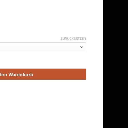
ZURÜCKSETZEN
arte Mann III Menge
 den Warenkorb