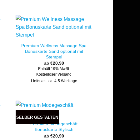
Premium Wellness Massage Spa
Bonuskarte Sand optional mit
Stempel
ab
€
20,90
Enthält 19% MwSt.
Kostenloser Versand
Lieferzeit: ca. 4-5 Werktage
SELBER GESTALTEN
Premium Modegeschäft
Bonuskarte Stylisch
ab
€
20,90