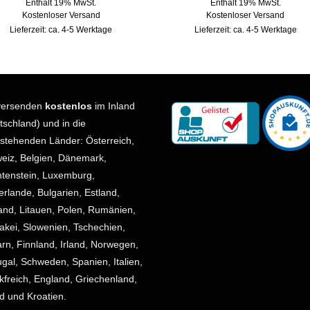
Enthält 19% MwSt.
Enthält 19% MwSt.
Kostenloser Versand
Kostenloser Versand
Lieferzeit: ca. 4-5 Werktage
Lieferzeit: ca. 4-5 Werktage
versenden
kostenlos
im Inland
tschland) und in die
stehenden Länder: Österreich,
eiz, Belgien, Dänemark,
htenstein, Luxemburg,
erlande, Bulgarien, Estland,
land, Litauen, Polen, Rumänien,
akei, Slowenien, Tschechien,
rn, Finnland, Irland, Norwegen,
ugal, Schweden, Spanien, Italien,
kfreich, England, Griechenland,
nd und Kroatien.