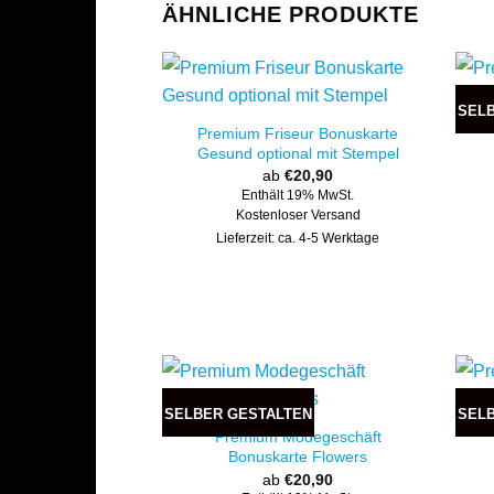
ÄHNLICHE PRODUKTE
SEL
Premium Friseur Bonuskarte
Gesund optional mit Stempel
ab
€
20,90
Enthält 19% MwSt.
Kostenloser Versand
Lieferzeit: ca. 4-5 Werktage
SELBER GESTALTEN
SEL
Premium Modegeschäft
Bonuskarte Flowers
ab
€
20,90