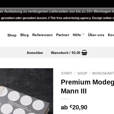
er Auslastung zu verlängerten Lieferzeiten von bis zu 10+ Werktagen 
talten oder gestalten lassen. // The free advertising agency. Design online or
Blog
Referenzen
Partner
Hilfe
Über uns
Ko
Shop
Anmelden
Warenkorb /
€
0,00
START
/
SHOP
/
BONUSKAR
Premium Modeg
Mann III
ab
€
20,90