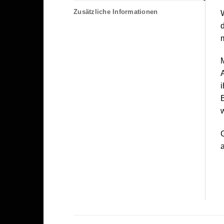
Zusätzliche Informationen
m
M
A
i
B
w
a