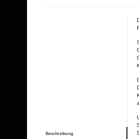
D
P
S
G
O
K
O
K
a
S
S
Beschreibung