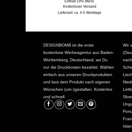
Enthält 19% MwSt.
Kostenloser Versand
Lieferzeit: ca. 4-5 Werktage
DESIGNBOMB ist die erste
Wir 
kostenlose Werbeagentur aus Baden-
(Deu
Württemberg, Deutschland, wo Du
nach
nur die Druckkosten bezahlst.
Wählen
Schw
einfach aus unseren Druckprodukten
Liec
und lass dein Produkt nach eigenen
Nied
Wünschen (um-)gestalten. Kostenlos
Lett
und schnell.
Slow
Unga
Port
Fran
Isla