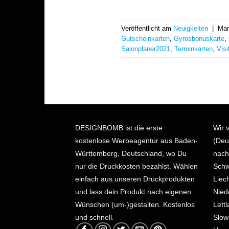
Veröffentlicht am
Neuigkeiten
|
Mar
Gutscheinkarten
,
Gyrosbonuskarte
,
Salonplaner2021
,
Terminkarten
,
Visi
DESIGNBOMB ist die erste
Wir 
kostenlose Werbeagentur aus Baden-
(Deu
Württemberg, Deutschland, wo Du
nach
nur die Druckkosten bezahlst.
Wählen
Schw
einfach aus unseren Druckprodukten
Liec
und lass dein Produkt nach eigenen
Nied
Wünschen (um-)gestalten. Kostenlos
Lett
und schnell.
Slow
Unga