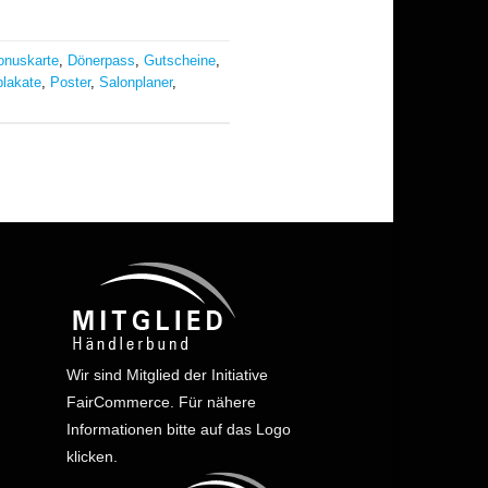
onuskarte
,
Dönerpass
,
Gutscheine
,
plakate
,
Poster
,
Salonplaner
,
Wir sind Mitglied der Initiative
FairCommerce.
Für nähere
Informationen bitte auf das Logo
klicken.