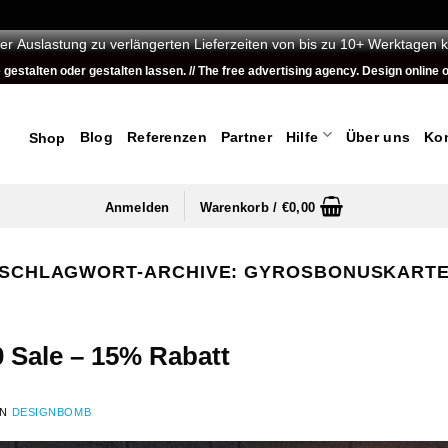
er Auslastung zu verlängerten Lieferzeiten von bis zu 10+ Werktagen 
talten oder gestalten lassen. // The free advertising agency. Design online or
Blog
Referenzen
Partner
Hilfe
Über uns
Ko
Shop
Anmelden
Warenkorb /
€
0,00
SCHLAGWORT-ARCHIVE:
GYROSBONUSKART
0 Sale – 15% Rabatt
ON
DESIGNBOMB