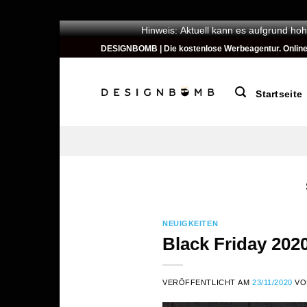
Hinweis: Aktuell kann es aufgrund hoh
Zum
DESIGNBOMB | Die kostenlose Werbeagentur. Online ges
Inhalt
springen
Startseite
NEUIGKEITEN
Black Friday 202
VERÖFFENTLICHT AM
23/11/2020
V