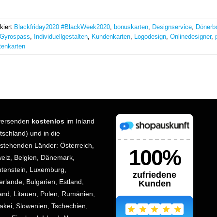
kiert
Blackfriday2020 #BlackWeek2020
,
bonuskarten
,
Designservice
,
Dönerb
Gyrospass
,
Individuellgestalten
,
Kundenkarten
,
Logodesign
,
Onlinedesigner
,
tenkarten
versenden
kostenlos
im Inland
tschland) und in die
stehenden Länder: Österreich,
eiz, Belgien, Dänemark,
htenstein, Luxemburg,
erlande, Bulgarien, Estland,
land, Litauen, Polen, Rumänien,
akei, Slowenien, Tschechien,
rn, Finnland, Irland, Norwegen,