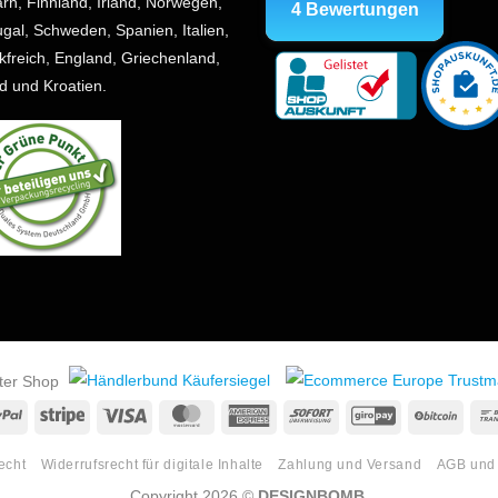
ugal, Schweden, Spanien, Italien,
kfreich, England, Griechenland,
nd und Kroatien.
erter Shop
PayPal
Stripe
Visa
MasterCard
American
Sofort
GiroPay
BitCo
Express
echt
Widerrufsrecht für digitale Inhalte
Zahlung und Versand
AGB und 
Copyright 2026 ©
DESIGNBOMB
.