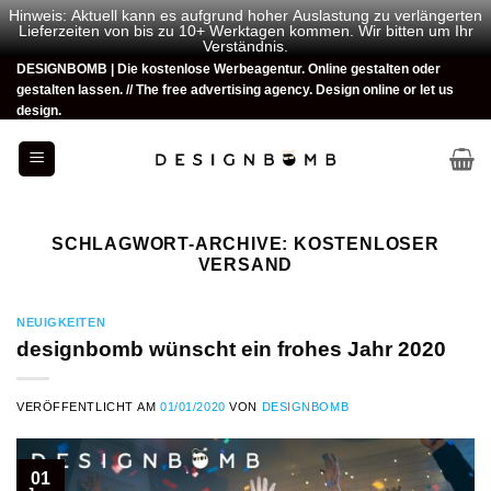
Hinweis: Aktuell kann es aufgrund hoher Auslastung zu verlängerten
Lieferzeiten von bis zu 10+ Werktagen kommen. Wir bitten um Ihr
Verständnis.
Zum
DESIGNBOMB | Die kostenlose Werbeagentur. Online gestalten oder
gestalten lassen. // The free advertising agency. Design online or let us
Inhalt
design.
springen
SCHLAGWORT-ARCHIVE:
KOSTENLOSER
VERSAND
NEUIGKEITEN
designbomb wünscht ein frohes Jahr 2020
VERÖFFENTLICHT AM
01/01/2020
VON
DESIGNBOMB
01