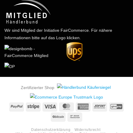
Wir sind Mitglied der Initiative FairCommerce.
Für nähere
Informationen bitte auf das Logo klicken.
Zertifizierter Shop
PayPal
Stripe
Visa
MasterCard
American
Sofort
GiroP
Express
BitCoin
Bank
Transfer
Datenschutzerklärung
Widerrufsrecht