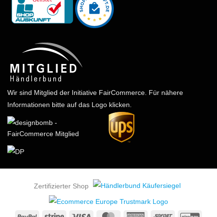
Wir sind Mitglied der Initiative FairCommerce.
Für nähere
Informationen bitte auf das Logo klicken.
Zertifizierter Shop
PayPal
Stripe
Visa
MasterCard
American
Sofort
GiroP