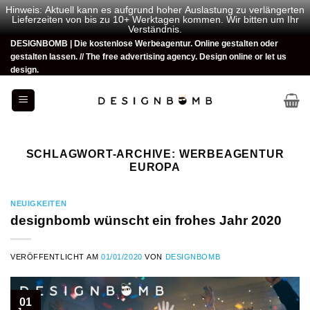
Hinweis: Aktuell kann es aufgrund hoher Auslastung zu verlängerten
Lieferzeiten von bis zu 10+ Werktagen kommen. Wir bitten um Ihr
Verständnis.
Zum
DESIGNBOMB | Die kostenlose Werbeagentur. Online gestalten oder
gestalten lassen. // The free advertising agency. Design online or let us
Inhalt
design.
springen
SCHLAGWORT-ARCHIVE:
WERBEAGENTUR
EUROPA
NEUIGKEITEN
designbomb wünscht ein frohes Jahr 2020
VERÖFFENTLICHT AM
01/01/2020
VON
DESIGNBOMB
01